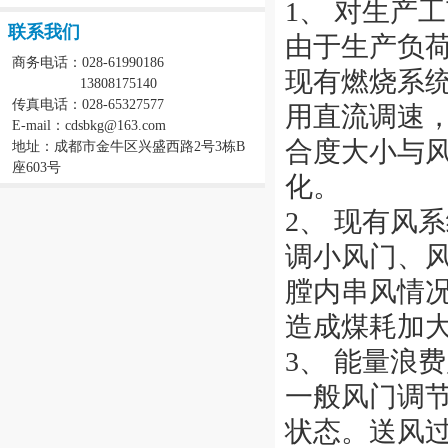
1、 对生产
联系我们
由于生产负
商务电话：028-61990186
现有燃烧系
13808175140
传真电话：028-65327577
用直流调速
E-mail：cdsbkg@163.com
合度大小与
地址：成都市金牛区兴盛西路2号3栋B
座603号
化。
2、 现有风
调小风门、
膛内串风情况
造成煤耗加
3、 能量浪
一般风门调
状态。送风过