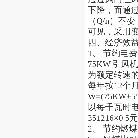
下降，而通
（Q/n）不变
可见，采用
四、经济效
1、 节约电费
75KW 引
为额定转速的80
每年按12个
W=(75KW+55
以每千瓦时电
351216×0.5
2、 节约燃煤