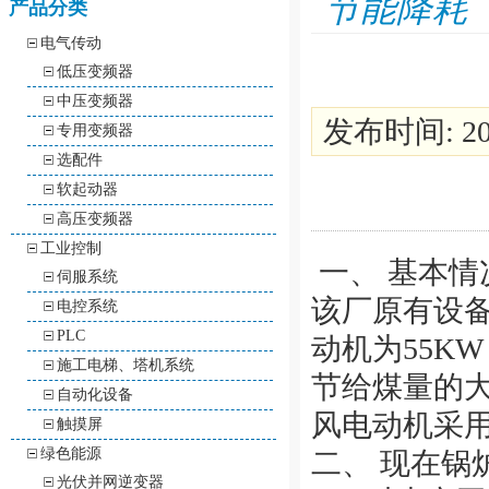
节能降耗
产品分类
电气传动
低压变频器
中压变频器
发布时间: 201
专用变频器
选配件
软起动器
高压变频器
工业控制
一、 基本情
伺服系统
该厂原有设备
电控系统
PLC
动机为55K
施工电梯、塔机系统
节给煤量的
自动化设备
风电动机采
触摸屏
绿色能源
二、 现在锅
光伏并网逆变器