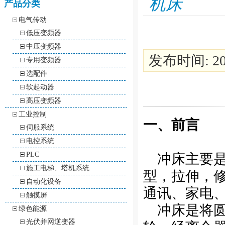
机床
产品分类
电气传动
低压变频器
中压变频器
发布时间: 201
专用变频器
选配件
软起动器
高压变频器
工业控制
一、前言
伺服系统
电控系统
PLC
冲床主要是
施工电梯、塔机系统
型，拉伸，
自动化设备
通讯、家电
触摸屏
冲床是将圆
绿色能源
光伏并网逆变器